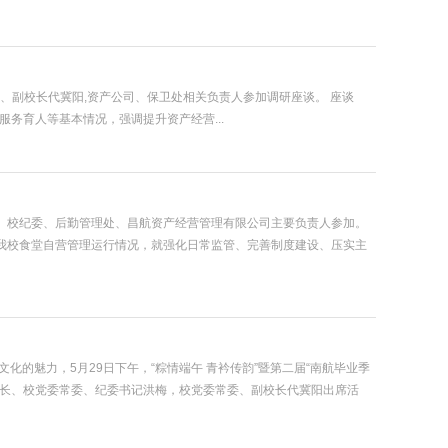
、副校长代冀阳,资产公司、保卫处相关负责人参加调研座谈。 座谈
务育人等基本情况，强调提升资产经营...
作。校纪委、后勤管理处、昌航资产经营管理有限公司主要负责人参加。
我校食堂自营管理运行情况，就强化日常监管、完善制度建设、压实主
化的魅力，5月29日下午，“粽情端午 青衿传韵”暨第二届“南航毕业季
组长、校党委常委、纪委书记洪梅，校党委常委、副校长代冀阳出席活