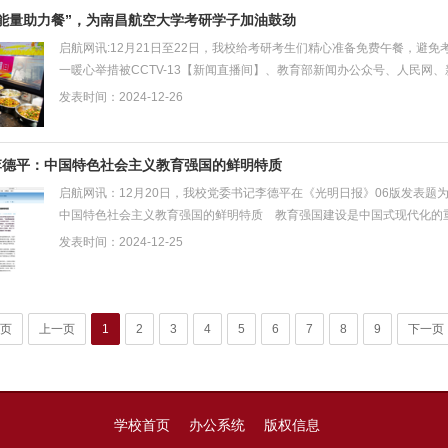
能量助力餐”，为南昌航空大学考研学子加油鼓劲
启航网讯:12月21日至22日，我校给考研考生们精心准备免费午餐，避
一暖心举措被CCTV-13【新闻直播间】、教育部新闻办公众号、人民
闻、大江网、大江新闻、江西...
发表时间：2024-12-26
李德平：中国特色社会主义教育强国的鲜明特质
启航网讯：12月20日，我校党委书记李德平在《光明日报》06版发表题
中国特色社会主义教育强国的鲜明特质 教育强国建设是中国式现代化的
书记在全国教育大会上指出...
发表时间：2024-12-25
页
上一页
1
2
3
4
5
6
7
8
9
下一页
学校首页
办公系统
版权信息