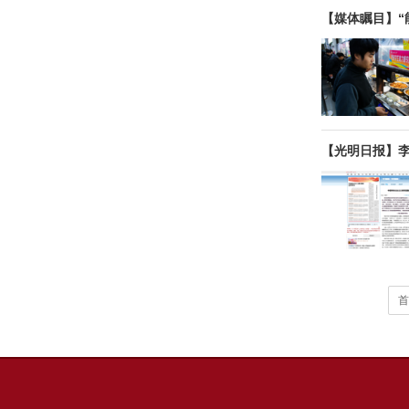
【媒体瞩目】“
【光明日报】
首