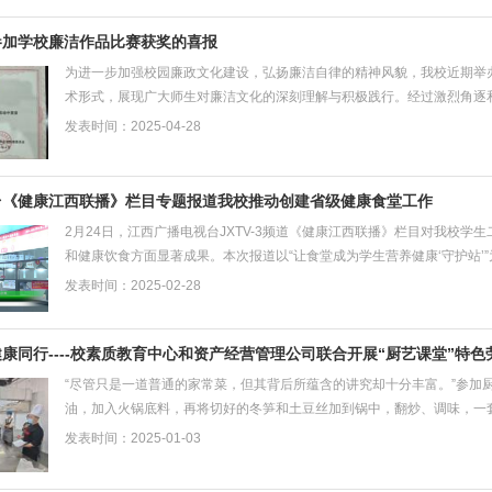
参加学校廉洁作品比赛获奖的喜报
为进一步加强校园廉政文化建设，弘扬廉洁自律的精神风貌，我校近期举
术形式，展现广大师生对廉洁文化的深刻理解与积极践行。经过激烈角逐
成绩。 本次活动公司荣获优...
发表时间：2025-04-28
台《健康江西联播》栏目专题报道我校推动创建省级健康食堂工作
2月24日，江西广播电视台JXTV-3频道《健康江西联播》栏目对我校学
和健康饮食方面显著成果。本次报道以“让食堂成为学生营养健康‘守护站
校师生饮食健康。...
发表时间：2025-02-28
健康同行----校素质教育中心和资产经营管理公司联合开展“厨艺课堂”特
“尽管只是一道普通的家常菜，但其背后所蕴含的讲究却十分丰富。”参加
油，加入火锅底料，再将切好的冬笋和土豆丝加到锅中，翻炒、调味，一
场景，每周六和周日都...
发表时间：2025-01-03