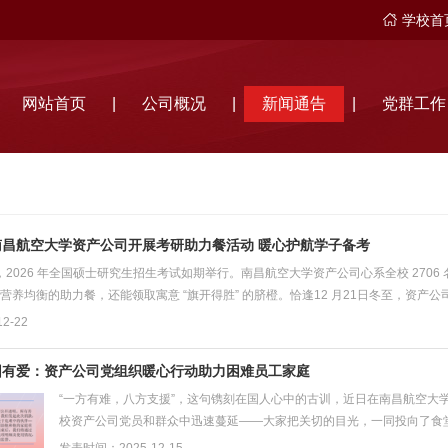
学校首
网站首页
|
公司概况
|
新闻通告
|
党群工作
昌航空大学资产公司开展考研助力餐活动 暖心护航学子备考
1日，2026 年全国硕士研究生招生考试如期举行。南昌航空大学资产公司心系全校 27
营养均衡的助力餐，还能领取寓意 “旗开得胜” 的脐橙。恰逢12 月21日冬至，资产公
2-22
园有爱：资产公司党组织暖心行动助力困难员工家庭
“一方有难，八方支援”，这句镌刻在国人心中的古训，近日在南昌航空大
校资产公司党员和群众中迅速蔓延——大家把关切的目光，一同投向了食堂那
休息时突发“脑干出血”...