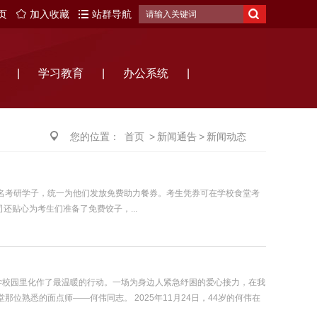
页
加入收藏
站群导航
|
学习教育
|
办公系统
|
您的位置：
首页
>
新闻通告
>
新闻动态
06 名考研学子，统一为他们发放免费助力餐券。考生凭券可在学校食堂考
司还贴心为考生们准备了免费饺子，...
学校园里化作了最温暖的行动。一场为身边人紧急纾困的爱心接力，在我
位熟悉的面点师——何伟同志。 2025年11月24日，44岁的何伟在