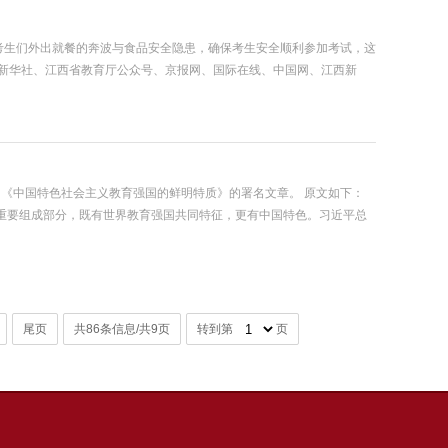
免考生们外出就餐的奔波与食品安全隐患，确保考生安全顺利参加考试，这
网、新华社、江西省教育厅公众号、京报网、国际在线、中国网、江西新
为《中国特色社会主义教育强国的鲜明特质》的署名文章。 原文如下：
重要组成部分，既有世界教育强国共同特征，更有中国特色。习近平总
尾页
共86条信息/共9页
转到第
页