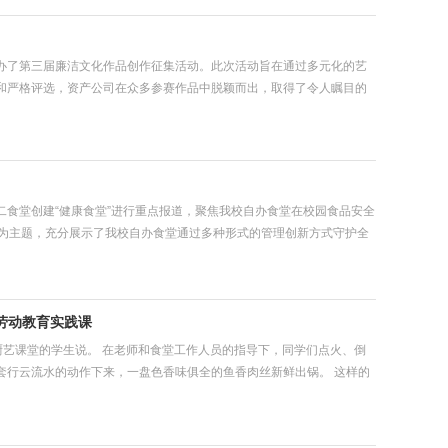
办了第三届廉洁文化作品创作征集活动。此次活动旨在通过多元化的艺
和严格评选，资产公司在众多参赛作品中脱颖而出，取得了令人瞩目的
生二食堂创建“健康食堂”进行重点报道，聚焦我校自办食堂在校园食品安全
’”为主题，充分展示了我校自办食堂通过多种形式的管理创新方式守护全
色劳动教育实践课
厨艺课堂的学生说。 在老师和食堂工作人员的指导下，同学们点火、倒
套行云流水的动作下来，一盘色香味俱全的鱼香肉丝新鲜出锅。 这样的