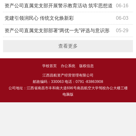
项规定精神学习教育走深走实
资产公司直属党支部开展警示教育活动 筑牢思想道
06-16
德防线
党建引领润民心 传统文化焕新彩
06-03
资产公司直属党支部部署“两优一先”评选与意识形
05-29
态专题工作
查看更多
学校首页
办公系统
版权信息
江西昌航资产经营管理有限公司
邮政编码：330063 电话：0791 -83863908
公司地址：江西省南昌市丰和南大道696号南昌航空大学驾校办公大楼三楼
电脑版