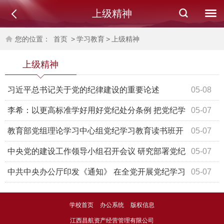
上级精神
您的位置：
首页
>
学习教育
>
上级精神
上级精神
习近平总书记关于党的纪律建设的重要论述
05-08
李希：以更高标准学好用好党纪处分条例 ​把党纪学
05-07
习教育进一步引向深入
教育部党组理论学习中心组党纪学习教育读书班开
05-07
展集体研讨
中央党的建设工作领导小组召开会议 研究部署党纪
05-07
学习教育工作
中共中央办公厅印发《通知》 在全党开展党纪学习
05-07
教育
学校首页
办公系统
版权信息
江西昌航资产经营管理有限公司