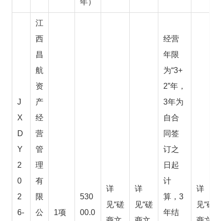
年）
江
西
经营
昌
年限
航
为“3+
资
2”年，
J
产
3年为
X
经
自合
D
营
同签
Y
管
订之
2
理
日起
0
有
计
详
详
详
2
限
530
算，3
见“磋
见“磋
见“磋
6-
公
1项
00.0
年结
商文
商文
商文