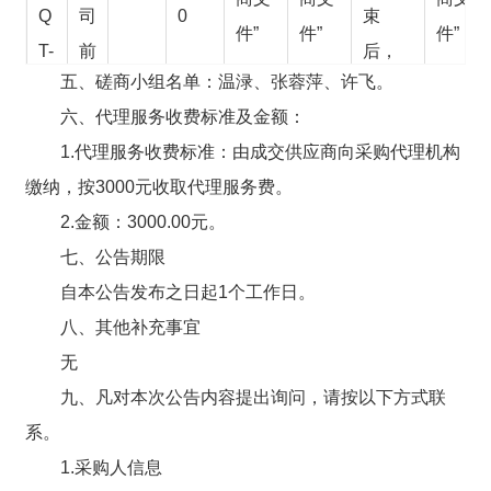
Q
司
0
束
件”
件”
件”
T-
前
后，
五、磋商小组名单：
温渌
、
张蓉萍、许飞
。
F
湖
经采
六、代理服务收费标准及金额：
0
校
购人
1.
代理服务收费标准：由成交供应商向采购代理机构
0
区
考核
缴纳，按3000元收取代理服务费。
0
台
通过
2.金额：3000.00元。
5
球
后，
七、公告期限
室
签订
自本公告发布之日起1个工作日。
招
第二
八、其他补充事宜
租
期合
无
项
同。
九、
凡对本次公告内容提出询问，请按以下方式联
目
系。
1.采购人信息